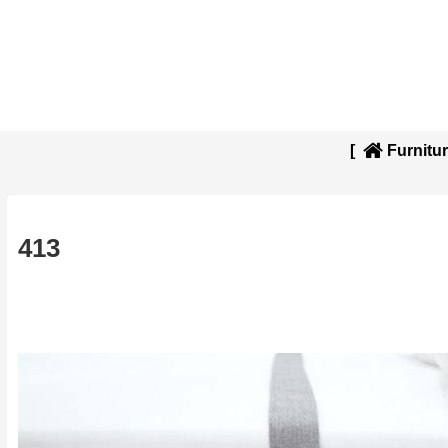
[
Furnitur
413