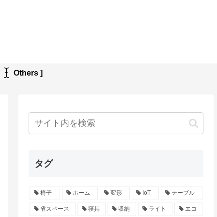
[
Others ]
タグ
椅子
ホーム
変形
IoT
テーブル
省スペース
寝具
収納
ライト
エコ