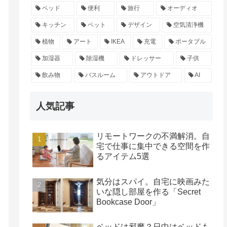
ベッド
便利
旅行
オーディオ
キッチン
ペット
デザイン
空気清浄機
植物
アート
IKEA
充電
ポータブル
加湿器
除湿機
ドレッサー
子供
飲み物
バスルーム
アウトドア
AI
人気記事
リモートワークの不満解消。自
宅で仕事に集中できる空間を作
るアイテム5選
気分はスパイ。自宅に映画みた
いな隠し部屋を作る「Secret
Bookcase Door」
ベッドは邪魔？日中はベッドも