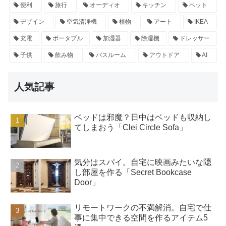
便利
旅行
オーディオ
キッチン
ペット
デザイン
空気清浄機
植物
アート
IKEA
充電
ポータブル
加湿器
除湿機
ドレッサー
子供
飲み物
バスルーム
アウトドア
AI
人気記事
ベッドは邪魔？日中はベッドも収納し
てしまおう「Clei Circle Sofa」
気分はスパイ。自宅に映画みたいな隠
し部屋を作る「Secret Bookcase
Door」
リモートワークの不満解消。自宅で仕
事に集中できる空間を作るアイテム5