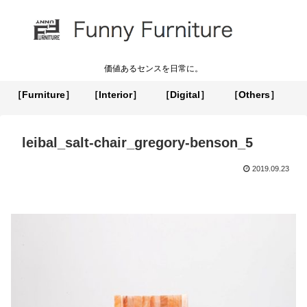
価値あるセンスを日常に。
［Furniture］
［Interior］
［Digital］
［Others］
leibal_salt-chair_gregory-benson_5
2019.09.23