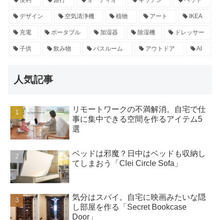
便利
旅行
オーディオ
キッチン
ペット
デザイン
空気清浄機
植物
アート
IKEA
充電
ポータブル
加湿器
除湿機
ドレッサー
子供
飲み物
バスルーム
アウトドア
AI
人気記事
リモートワークの不満解消。自宅で仕
事に集中できる空間を作るアイテム5
選
ベッドは邪魔？日中はベッドも収納し
てしまおう「Clei Circle Sofa」
気分はスパイ。自宅に映画みたいな隠
し部屋を作る「Secret Bookcase
Door」