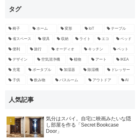
タグ
椅子
ホーム
変形
IoT
テーブル
省スペース
寝具
収納
ライト
エコ
ベッド
便利
旅行
オーディオ
キッチン
ペット
デザイン
空気清浄機
植物
アート
IKEA
充電
ポータブル
加湿器
除湿機
ドレッサー
子供
飲み物
バスルーム
アウトドア
AI
人気記事
気分はスパイ。自宅に映画みたいな隠
し部屋を作る「Secret Bookcase
Door」