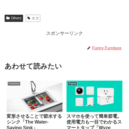
tt
e
er
er
e
Others
エコ
st
スポンサーリンク
Funny Furniture
あわせて読みたい
Furniture
Digital
スマホを使って簡単節電。
変形させることで節水する
使用電力も一目でわかるス
シンク「The Water-
マートタップ「Wyze
Saving Sink」