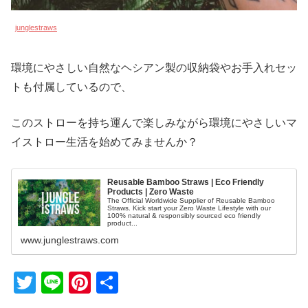
junglestraws
環境にやさしい自然なヘシアン製の収納袋やお手入れセッ
トも付属しているので、
このストローを持ち運んで楽しみながら環境にやさしいマ
イストロー生活を始めてみませんか？
Reusable Bamboo Straws | Eco Friendly
Products | Zero Waste
The Official Worldwide Supplier of Reusable Bamboo
Straws. Kick start your Zero Waste Lifestyle with our
100% natural & responsibly sourced eco friendly
product...
www.junglestraws.com
T
Li
Pi
共
wi
n
nt
有