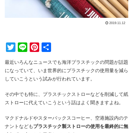
2019.11.12
T
Li
Pi
共
wi
n
nt
有
最近いろんなニュースでも海洋プラスチックの問題が話題
tt
e
er
になっていて、いま世界的にプラスチックの使用量を減ら
er
e
していこうという試みが行われています。
st
その中でも特に、プラスチックストローなどを削減して紙
ストローに代えていこうという話はよく聞きますよね。
マクドナルドやスターバックスコーヒー、空港施設内のテ
ナントなども
プラスチック製ストローの使用を最終的に無